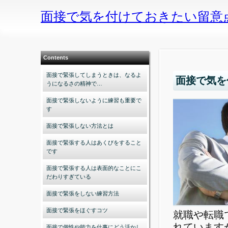
面接で気を付けておきたい留意
Contents
面接で緊張してしまうときは、なるよ
面接で気を
うになるさの精神で…
面接で緊張しないように練習も重要で
す
面接で緊張しない方法とは
面接で緊張する人はあくびをすること
です
面接で緊張する人は表面的なことにこ
だわりすぎている
面接で緊張をしない練習方法
面接で緊張をほぐすコツ
就職や転職
れています
面接で個性や能力を仕事にどう活かし